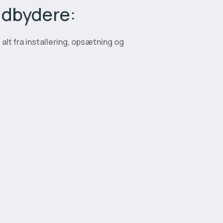
udbydere:
alt fra installering, opsætning og