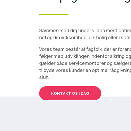
Sammen med dig finder vi den mest optim
netop din virksomhed, din bolig eller i s
Vores team består af fagfolk, der er forand
følger med udviklingen indenfor sikring 
gælder både servicemontører og sælgere
tilbyde vores kunder en optimal rådgivning 
slut.
KONTAKT OS I DAG
RING: 5