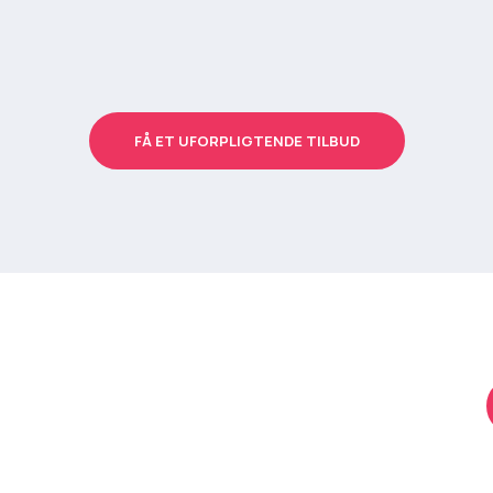
FÅ ET UFORPLIGTENDE TILBUD
 tilbud
res kontaktformular.