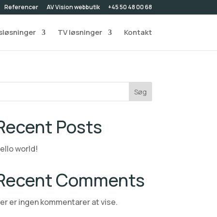
Referencer
AV Vision webbutik
+45 50 48 00 68
løsninger
TV løsninger
Kontakt
Søg
Recent Posts
ello world!
Recent Comments
er er ingen kommentarer at vise.