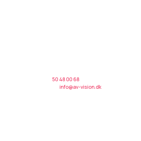
Kontakt AV
Af
Vision A/S
AV V
Tlf.:​
50 48 00 68
​Hee
E-mail:
info@av-vision.dk
469
CVR nr.: 38916092
Vi er medlem af
Cer