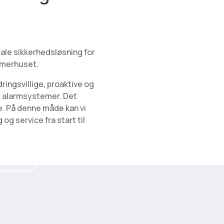
ale sikkerhedsløsning for
ommerhuset.
ringsvillige, proaktive og
og alarmsystemer. Det
. På denne måde kan vi
og service fra start til
0 48 00 68