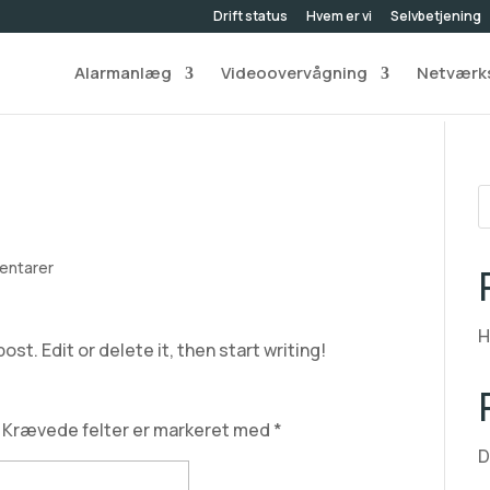
Drift status
Hvem er vi
Selvbetjening
Alarmanlæg
Videoovervågning
Netværks
entarer
H
st. Edit or delete it, then start writing!
Krævede felter er markeret med
*
D