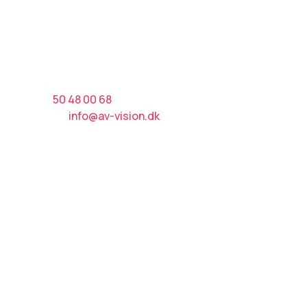
Kontakt AV Vision A/S
Tlf.:​
50 48 00 68
E-mail:
info@av-vision.dk
CVR nr.: 38916092
Afdeling Haslev
AV Vision A/S
​Heering Huse 5, Dalby
4690 Haslev
Afdeling Præstø