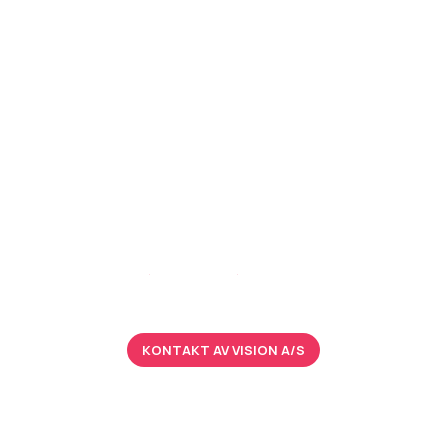
Få et uforpligtende
tilbud
Kontakt os på
50 48 00 68
eller udfyld vores
kontaktformular.
KONTAKT AV VISION A/S