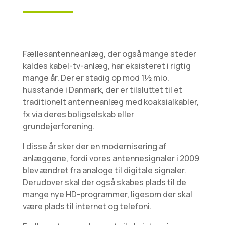
Fællesantenneanlæg, der også mange steder
kaldes kabel-tv-anlæg, har eksisteret i rigtig
mange år. Der er stadig op mod 1½ mio.
husstande i Danmark, der er tilsluttet til et
traditionelt antenneanlæg med koaksialkabler,
fx via deres boligselskab eller
grundejerforening.
I disse år sker der en modernisering af
anlæggene, fordi vores antennesignaler i 2009
blev ændret fra analoge til digitale signaler.
Derudover skal der også skabes plads til de
man­ge nye HD-programmer, ligesom der skal
være plads til internet og telefoni.