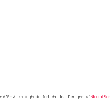
deling Haslev
Afdeling Præst
ision A/S
AV Vision A/S
ring Huse 5, Dalby
Svend Gøgesvej 35
0 Haslev
4720 Præstø
tificeret
n A/S – Alle rettigheder forbeholdes | Designet af
Nicolai Sø