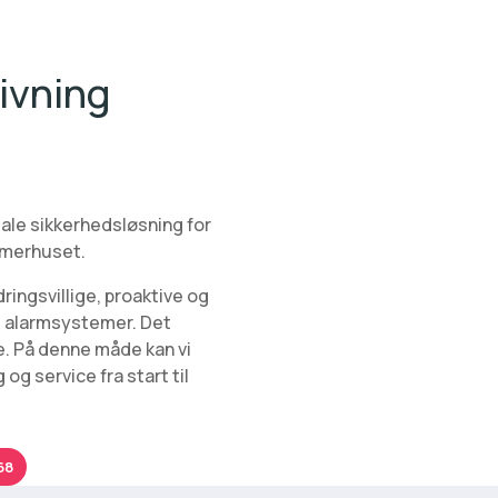
ivning
ale sikkerhedsløsning for
ommerhuset.
ringsvillige, proaktive og
og alarmsystemer. Det
. På denne måde kan vi
og service fra start til
68