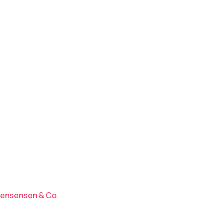
ø
Butik Væggerløse /
Panasonic center
AV Vision A/S
Agermånevej 1-3
4873 Væggerløse
rensensen & Co.