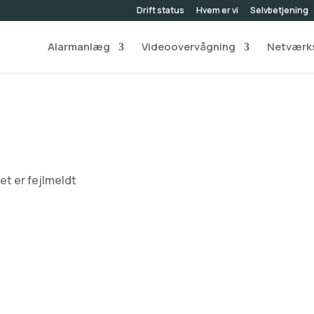
Drift status
Hvem er vi
Selvbetjening
Alarmanlæg
Videoovervågning
Netværks
et er fejlmeldt