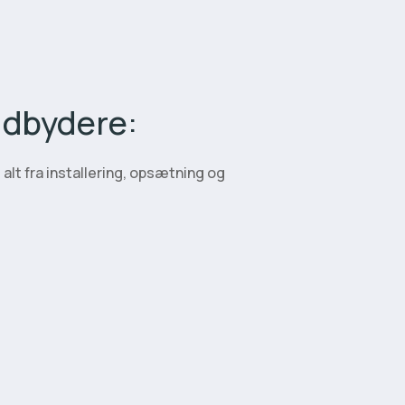
udbydere:
alt fra installering, opsætning og