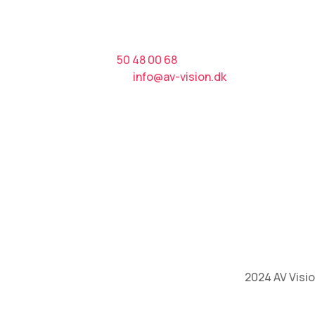
Kontakt AV
Af
Vision A/S
AV V
Tlf.:​
50 48 00 68
​Hee
E-mail:
info@av-vision.dk
469
CVR nr.: 38916092
Vi er medlem af
Cer
©
2024 AV Visio