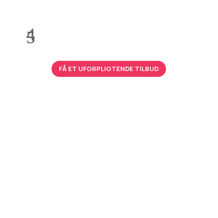
FÅ ET UFORPLIGTENDE TILBUD
Få et uforpligtende
tilbud
Kontakt os på
50 48 00 68
eller udfyld vores