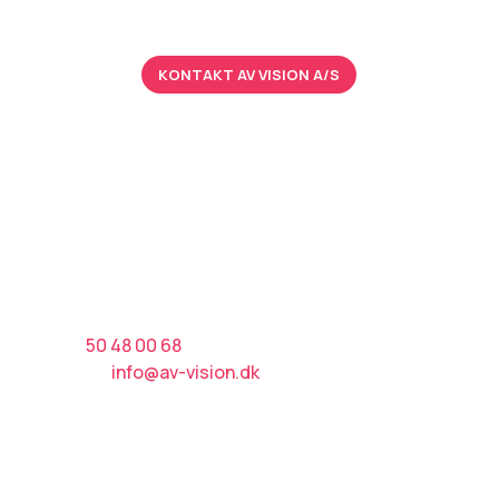
kontaktformular.
KONTAKT AV VISION A/S
Kontakt AV Vision A/S
Tlf.:​
50 48 00 68
E-mail:
info@av-vision.dk
CVR nr.: 38916092
Afdeling Haslev