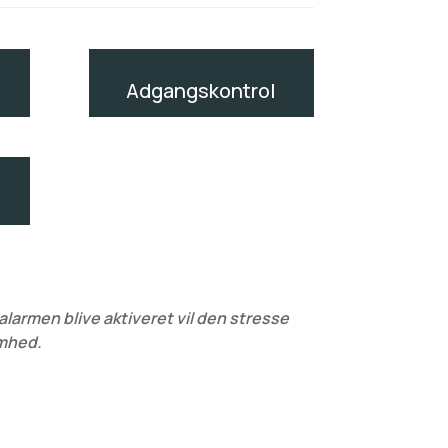
Adgangskontrol
larmen blive aktiveret vil den stresse
omhed.