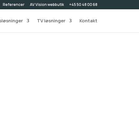
Referencer
AV Vision webbutik
+45 50 48 00 68
løsninger
TV løsninger
Kontakt