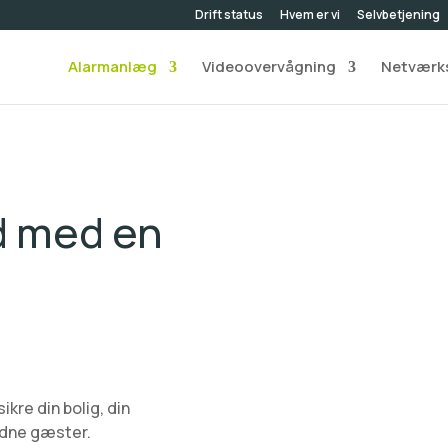
Drift status
Hvem er vi
Selvbetjening
Alarmanlæg
Videoovervågning
Netværks
d med en
ikre din bolig, din
udne gæster.