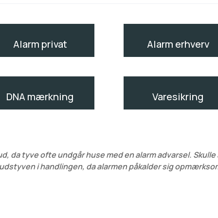
Alarm privat
Alarm erhverv
DNA mærkning
Varesikring
d, da tyve ofte undgår huse med en alarm advarsel. Skulle a
udstyven i handlingen, da alarmen påkalder sig opmærks