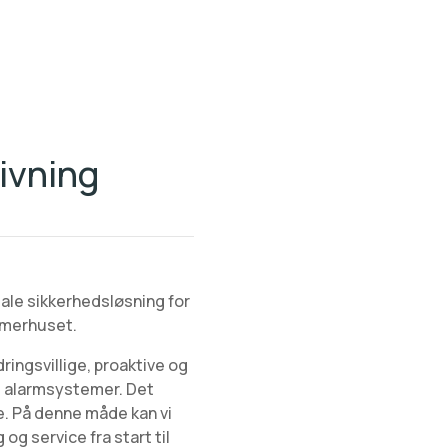
ivning
ale sikkerhedsløsning for
ommerhuset.
ringsvillige, proaktive og
og alarmsystemer. Det
. På denne måde kan vi
og service fra start til