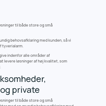
løsninger til både store og små
rundig behovsafklaring med kunden, så vi
 tyverialarm.
ive indenfor alle områder af
t levere løsninger af høj kvalitet, som
.
virksomheder,
 og private
løsninger til både store og små
jekter med en grundig behovsafklaring med