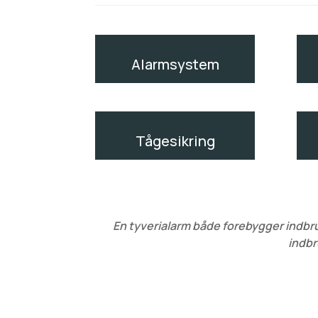
Alarmsystem
Tågesikring
En tyverialarm både forebygger indbru
indbr